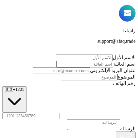
راسلنا
support@afaq.trade
الاسم الأول
اسم العائلة
عنوان البريد الإلكتروني
الموضوع
رقم الهاتف
🇺🇸
+1201
الرساله
ارسل