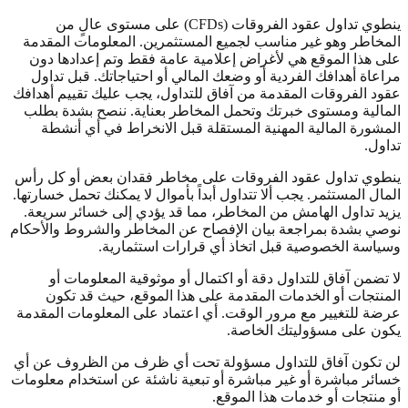
ينطوي تداول عقود الفروقات (CFDs) على مستوى عالٍ من
المخاطر وهو غير مناسب لجميع المستثمرين. المعلومات المقدمة
على هذا الموقع هي لأغراض إعلامية عامة فقط وتم إعدادها دون
مراعاة أهدافك الفردية أو وضعك المالي أو احتياجاتك. قبل تداول
عقود الفروقات المقدمة من آفاق للتداول، يجب عليك تقييم أهدافك
المالية ومستوى خبرتك وتحمل المخاطر بعناية. ننصح بشدة بطلب
المشورة المالية المهنية المستقلة قبل الانخراط في أي أنشطة
تداول.
ينطوي تداول عقود الفروقات على مخاطر فقدان بعض أو كل رأس
المال المستثمر. يجب ألا تتداول أبداً بأموال لا يمكنك تحمل خسارتها.
يزيد تداول الهامش من المخاطر، مما قد يؤدي إلى خسائر سريعة.
نوصي بشدة بمراجعة بيان الإفصاح عن المخاطر والشروط والأحكام
وسياسة الخصوصية قبل اتخاذ أي قرارات استثمارية.
لا تضمن آفاق للتداول دقة أو اكتمال أو موثوقية المعلومات أو
المنتجات أو الخدمات المقدمة على هذا الموقع، حيث قد تكون
عرضة للتغيير مع مرور الوقت. أي اعتماد على المعلومات المقدمة
يكون على مسؤوليتك الخاصة.
لن تكون آفاق للتداول مسؤولة تحت أي ظرف من الظروف عن أي
خسائر مباشرة أو غير مباشرة أو تبعية ناشئة عن استخدام معلومات
أو منتجات أو خدمات هذا الموقع.