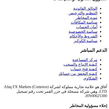
الوثائق القانونية
التنظيم والترخيص
تنويه المخاطر
سياسة المكافآت
أمان الحساب
سياسة الخصوصية
الشروط والأحكام
سياسة الكوكيز
الدعم المباشر
مركز المساعدة
كيفية الإيداع والسحب
كيفية فتح حساب
كيفية التحقق من حسابك
الشكاوى
آفاق هو علامة تجارية مملوكة لشركة Afaq FX Markets (Comoros)
LTD، وهي شركة مسجلة في جزر القمر تحت رقم تسجيل
HN00625300.
إخلاء مسؤولية المخاطر